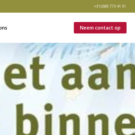
+31(0)85 773 41 51
ons
N
e
e
m
c
o
n
t
a
c
t
o
p