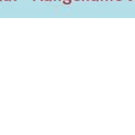
Woonevent Mipatio Leeuwarden
Algemeen