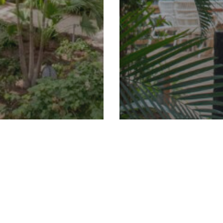
g
jzondere
Blog
onvormen
Duurzaam wonen
patio
community