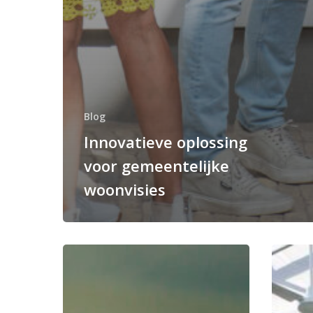
Blog
Innovatieve oplossing
voor gemeentelijke
woonvisies
Mipatio
Bijzonde
Leeuwarden
woonvo
–
Mipatio
Bewoners