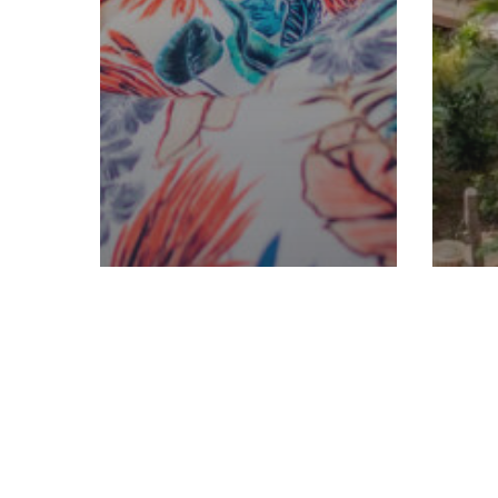
Impressievideo's
Mipatio
Blo
Leeuwarden –
Bi
Bewoners
wo
vertellen
Mi