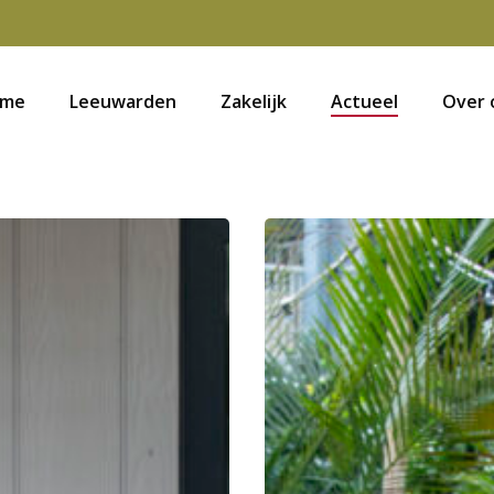
me
Leeuwarden
Zakelijk
Actueel
Over 
Mipatio:
langer
thuis
wonen